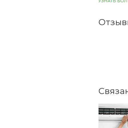
УЗНАТЬ БО
Когда
Отзыв
Установить 
поскольку д
многоэтажны
специалисты 
удобный дост
проема.
Связа