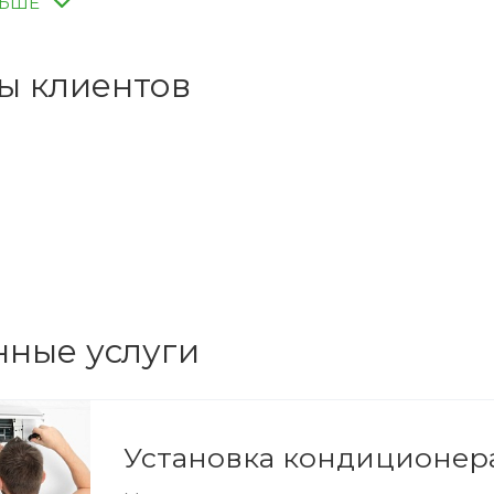
ЛЬШЕ
 требуется установка конди
ы клиентов
кондиционер в частном доме не представляет труда – н
оступ туда можно получить при помощи лестницы. В г
е дома, что значительно затрудняет работу по монтаж
делают это, воспользовавшись окном квартиры – это не
уп к наружному блоку при обслуживании. В таких случ
нные услуги
Установка кондиционера