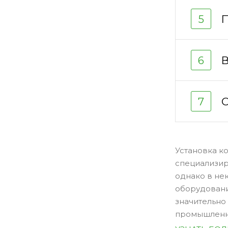
5
В
6
С
7
Установка к
специализир
однако в не
оборудовани
значительно
промышленно