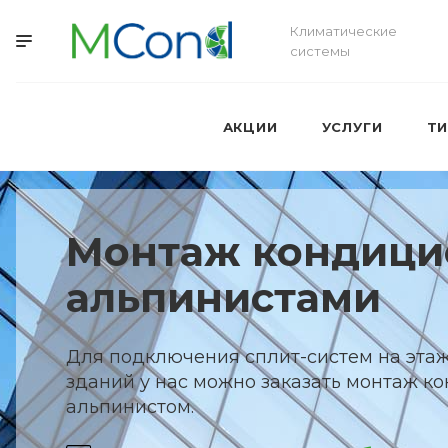
Климатические
системы
АКЦИИ
УСЛУГИ
Т
Монтаж кондици
альпинистами
Для подключения сплит-систем на эта
зданий у нас можно заказать монтаж к
альпинистом.