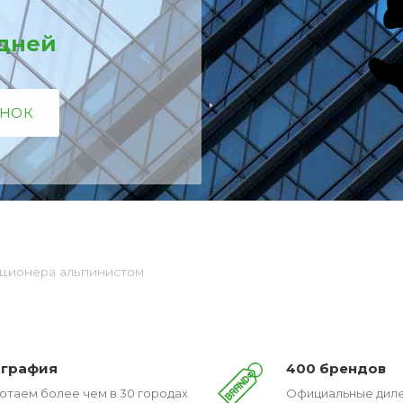
 дней
ОНОК
ционера альпинистом
ография
400 брендов
отаем более чем в 30 городах
Официальные диле