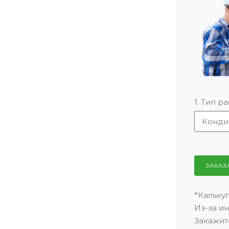
1. Тип р
ЗАКАЗ
*Кальку
Из-за и
Закажит