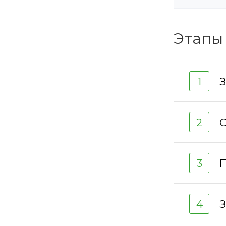
Этапы
З
1
О
2
П
3
З
4