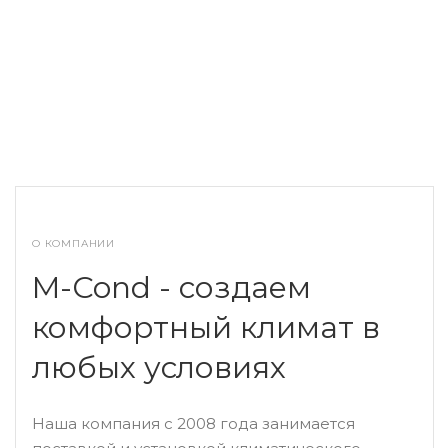
конкурентоспособные цены на весь спектр услуг.
О КОМПАНИИ
M-Cond - создаем
Что входит в работы
комфортный климат в
Эксплуатационные и монтажные особенности
любых условиях
системы влияют на перечень работ по установке
газовых котлов отопления. Основными этапами
Наша компания с 2008 года занимается
являются: