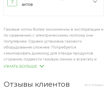
7
актов
Газовые котлы более экономичны в эксплуатации и
по сравнению с электрическими, поэтому они
популярнее. Однако установка газового
оборудования сложнее. Потребуется
смонтировать дымоход для отвода продуктов
сгорания, подвести газовую линию к агрегату и
выполнить разводку радиаторов отопления.
УЗНАТЬ БОЛЬШЕ
Компания M-Cond осуществляет монтаж газовых
котлов отопления в Москве и Московской области.
Отзывы клиентов
Работаем с 2008 года, за это время накоплен
ВСЕ ОТЗЫВЫ
большой практический опыт в проектировании,
монтаже и обслуживании различных инженерных
систем. Гарантируем индивидуальный подход к
каждому заказчику, качественное обслуживание и