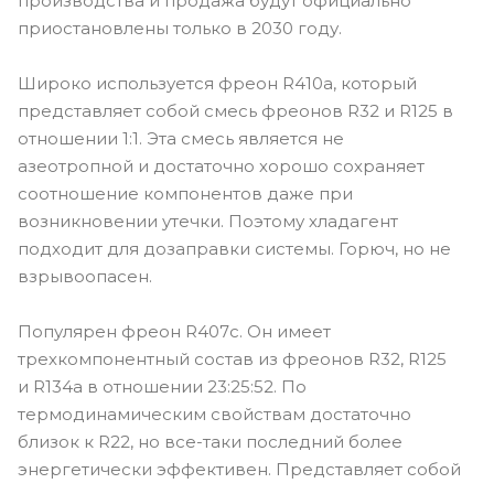
производства и продажа будут официально
приостановлены только в 2030 году.
Широко используется фреон R410а, который
представляет собой смесь фреонов R32 и R125 в
отношении 1:1. Эта смесь является не
азеотропной и достаточно хорошо сохраняет
соотношение компонентов даже при
возникновении утечки. Поэтому хладагент
подходит для дозаправки системы. Горюч, но не
взрывоопасен.
Популярен фреон R407с. Он имеет
трехкомпонентный состав из фреонов R32, R125
и R134а в отношении 23:25:52. По
термодинамическим свойствам достаточно
близок к R22, но все-таки последний более
энергетически эффективен. Представляет собой