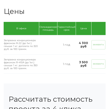
Цены
Охлаждаемая
Гарантийный
В офисе
Цена
площадь
срок
Заправка кондиционера
4 300
фреоном R-22 (до 1кг.)
1 год
ЗАКАЗАТЬ
свыше 1 кг. доплата по 320
руб
руб. за 100 грамм.
Заправка кондиционера
3 500
фреоном R-410А (до 1кг.)
1 год
ЗАКАЗАТЬ
свыше 1 кг. доплата по 350
руб
руб. за 100 грамм.
Рассчитать стоимость
проекта за 4 клика