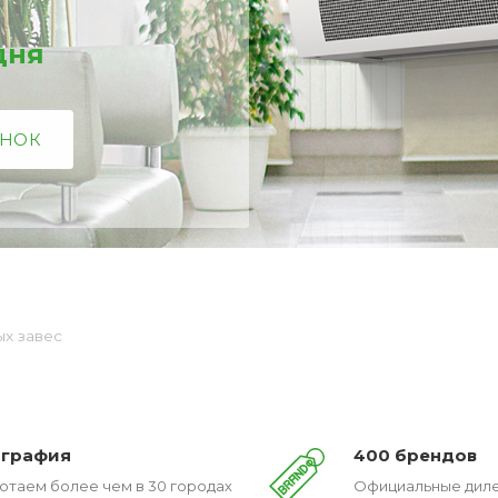
 дня
ОНОК
х завес
ография
400 брендов
отаем более чем в 30 городах
Официальные диле