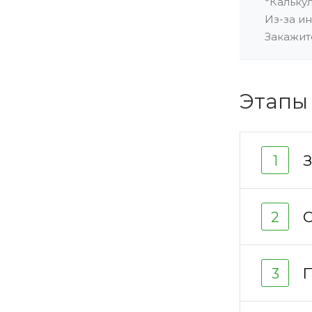
*Кальку
Из-за и
Закажит
Этапы
З
1
О
2
П
3