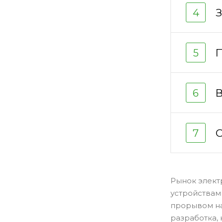
З
4
5
В
6
С
7
Рынок элект
устройствам
прорывом на
разработка,