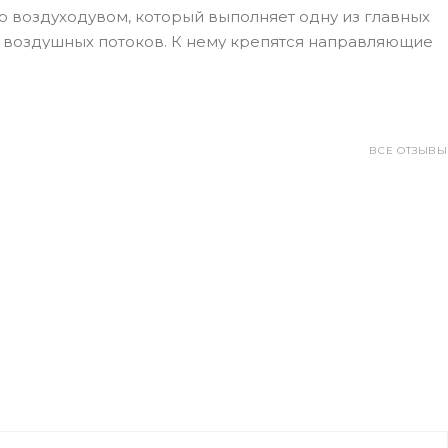
о воздуходувом, который выполняет одну из главных
 воздушных потоков. К нему крепятся направляющие
имости.
укции:
ВСЕ ОТЗЫВЫ
ы. Внутри установлен мощный усиленный вентилятор,
через отверстия наружу. Воздух создает
тствовать попаданию холодного потока внутрь
ения