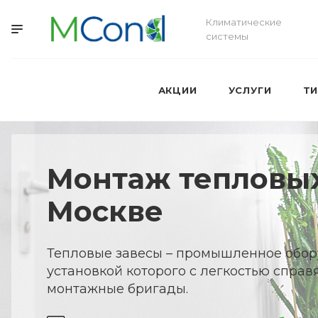
Климатические
системы
АКЦИИ
УСЛУГИ
Т
Монтаж тепловых
Москве
Тепловые завесы – промышленное обор
установкой которого с легкостью справ
монтажные бригады.