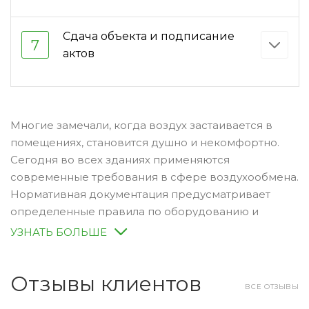
Сдача объекта и подписание
7
актов
Многие замечали, когда воздух застаивается в
помещениях, становится душно и некомфортно.
Сегодня во всех зданиях применяются
современные требования в сфере воздухообмена.
Нормативная документация предусматривает
определенные правила по оборудованию и
сооружению вентиляционных систем на объектах
УЗНАТЬ БОЛЬШЕ
производственного, общественного, жилого и
торгового назначения.
Отзывы клиентов
ВСЕ ОТЗЫВЫ
Одной из самых технологичных систем