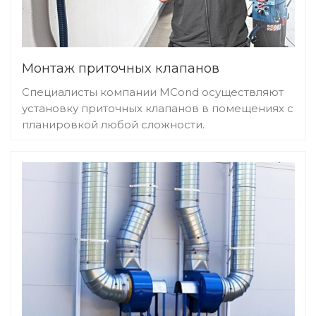
возведению здания, обустройства помещения. В
случае, если требуется установить систему
вентиляции в уже возведенное сооружение, то
обязательно нужно запросить план помещения для
Монтаж приточных клапанов
расчетов.
Специалисты компании MCond осуществляют
установку приточных клапанов в помещениях с
Чтобы составить проектную документацию нужно
планировкой любой сложности.
знать:
место установки забора воздуха извне;
способы равномерного распределения воздуха
по всем помещениям;
тип системы воздуховодов, их параметры и
место установки;
направление движения потоков;
расположение точки вывода застоявшегося
воздуха;