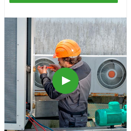
очищаются при обработке
кондиционера от
бактерий
Больше всего в антибактериальном обслуживании
нуждаются фильтры, теплообменник и система
отвода конденсата. Но подвергать очистке
необходимо и наружный модуль.
Как проводить очистку фильтра