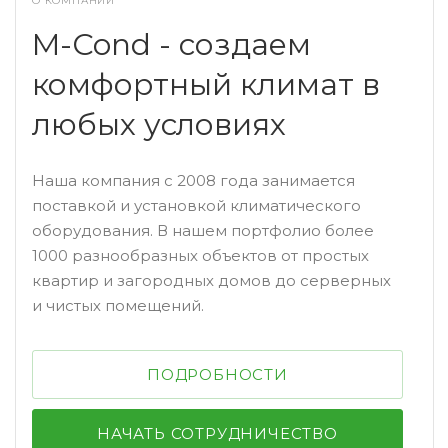
О КОМПАНИИ
Может появляться необходимость чистки
M-Cond - создаем
климатического агрегата вне плана. Это
обусловлено появлением следующих признаков:
комфортный климат в
любых условиях
после включения кондиционера в помещении
появляется неприятный запах;
Наша компания с 2008 года занимается
при работе устройства с него капает вода из-за
поставкой и установкой климатического
засора в дренажном отводе;
оборудования. В нашем портфолио более
на внешней или внутренней поверхности
1000 разнообразных объектов от простых
прибора появилась плесень.
квартир и загородных домов до серверных
и чистых помещений.
Определять необходимость дезинфекционной
очистки кондиционера нужно, ориентируясь
ПОДРОБНОСТИ
именно на свой агрегат.
Какие комплектующие
НАЧАТЬ СОТРУДНИЧЕСТВО