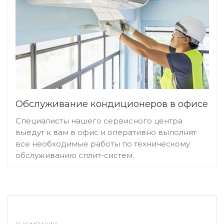
Как часто нужна
дезинфекция
кондиционера
Обслуживание сплит-системы необходимо
Обслуживание кондиционеров в офисе
проводить не реже двух раз за год: перед началом
жаркого сезона и после его окончания. Частота
Специалисты нашего сервисного центра
дезинфекции также зависит от эксплуатационных
выедут к вам в офис и оперативно выполнят
условий и средств, которые используются для
все необходимые работы по техническому
обслуживанию сплит-систем.
антибактериальной обработки.
Признаки сильных
загрязнений