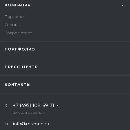
КОМПАНИЯ
Назначение
Партнеры
В зависимости от вида розничной торговли
Отзывы
подход к проектированию системы
Вопрос ответ
кондиционирования может отличаться. В
непродовольственной сфере больше внимания
уделяется комфорту клиента. Продовольственная
ПОРТФОЛИО
розница требовательна к качеству хранения
продуктов. Интеллектуальное управление
ПРЕСС-ЦЕНТР
позволяет контролировать климат в различных
зонах и помещениях.
КОНТАКТЫ
+7 (495) 108-69-31
ЗАКАЗАТЬ ЗВОНОК
info@m-cond.ru