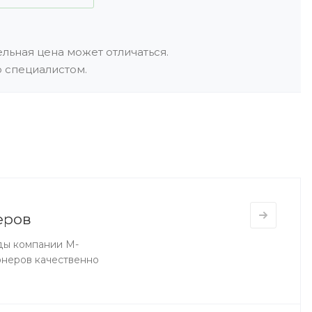
льная цена может отличаться.
 специалистом.
еров
ды компании M-
онеров качественно