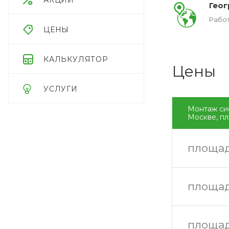
АКЦИИ
Гео
Работ
ЦЕНЫ
КАЛЬКУЛЯТОР
Цены
УСЛУГИ
Монтаж си
Москве, п
площад
площад
площад