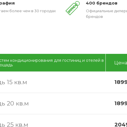
графия
400 брендов
аем более чем в 30 городах
Официальные дилер
брендов
стем кондиционирования для гостиниц и отелей в
Цен
лощадь
ь 15 кв.м
1899
ь 20 кв.м
1899
ь 25 кв.м
204