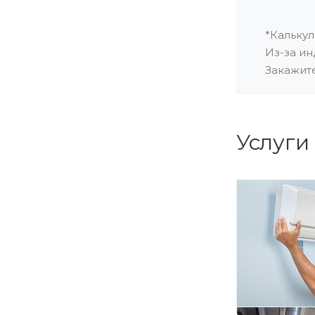
*Кальку
Из-за ин
Закажит
Услуги