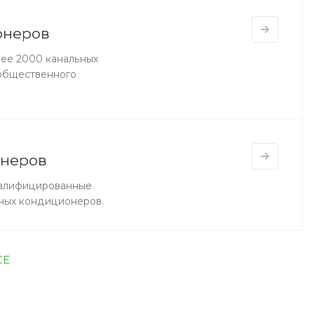
онеров
ее 2000 канальных
 общественного
онеров
валифицированные
ных кондиционеров.
СЕ